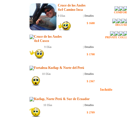
Cruce de los Andes
4x4 Camino Inca
COMFOR
9 Días
|
Detalles
$ 1688
DELUX
Cruce de los Andes
PRIVATE COLL
4x4 Cusco
9 Días
|
Detalles
$ 1708
Fortaleza Kuélap & Norte del Perú
10 Días
|
Detalles
$
2367
Incluido
Kuélap, Norte Perú & Sur de Ecuador
10 Días
|
Detalles
$
2709