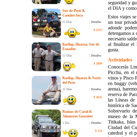
seguridad y gu
el DIA y como 
Sur de Perú &
Camino Inca
Estos viajes se
un tour privad
15 Días
|
Detalles
adonde podemo
$ 2525
detengamos a c
necesario sald
al finalizar 
Kuélap, Huaraz, Sur de
Ecuador
gusta.
12 Días
|
Detalles
Actividades
$
2899
Conocerás Lim
Picchu, en el 
vinos y Pisco P
Kuélap, Huaraz & Norte
del Peru
en buggy (vehí
arena), haremo
12 Días
|
Detalles
reserva de Para
$
2625
las Líneas de
histórica de S
Sobrevuelo de
Ruinas de Caral &
museo de la M
Almuerzo Gourmet
Titikaka, Isla
1 Día
|
Detalles
Ciudad del Cuz
$ 153
catedral y el 