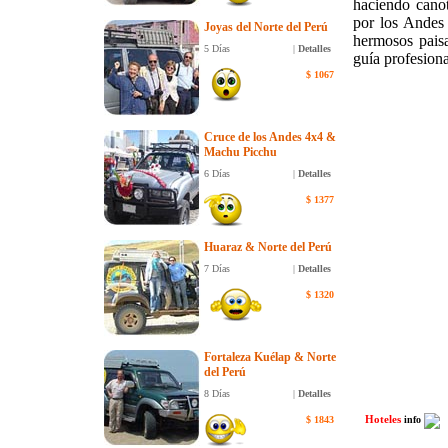
haciendo cano
por los Andes 
Joyas del Norte del Perú
hermosos paisa
5 Días
|
Detalles
guía profesion
$
1067
Cruce de los Andes 4x4 &
Machu Picchu
6 Días
|
Detalles
$
1377
Huaraz & Norte del Perú
7 Días
|
Detalles
$
1320
Fortaleza Kuélap & Norte
del Perú
8 Días
|
Detalles
Hoteles
$
1843
info