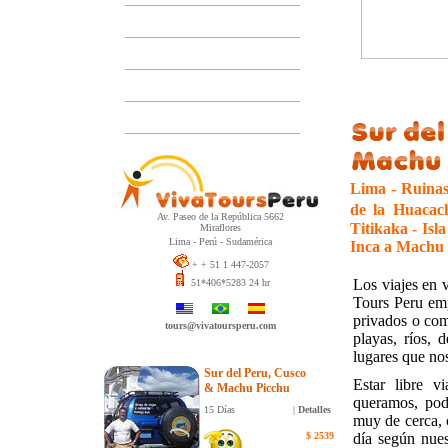
Guías
Descuentos por Grupos
Pedido de Información
Contáctenos
Lima - Ruinas
de la Huacac
Av. Paseo de la República 5662
Titikaka - Isl
Miraflores
Lima - Perú - Sudamérica
Inca a Machu
+ + 51 1 447-2057
Los viajes en 
51*406*5283 24 hr
Tours Peru emp
privados o comp
tours@vivatoursperu.com
playas, ríos, 
lugares que no
Sur del Peru, Cusco
Estar libre 
& Machu Picchu
queramos, pod
15 Días
|
Detalles
muy de cerca, 
$ 2539
día según nues